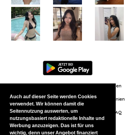
Information
Über uns
Zuschriften/Erfahrungen
Auch auf dieser Seite werden Cookies
Datenschutzerklärung
AGB
Datenschutzrichtlinien
verwendet. Wir können damit die
Seitennutzung auswerten, um
Nehmen Sie Kontakt mit uns auf
Affiliation
FAQ
nutzungsbasiert redaktionelle Inhalte und
Werbung anzuzeigen. Das ist für uns
Unsere anderen Websites
wichtig, denn unser Angebot finanziert