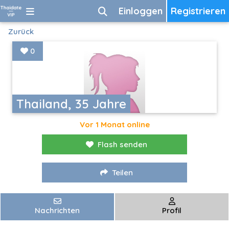
Einloggen
Registrieren
Zurück
0
Thailand, 35 Jahre
Vor 1 Monat online
Flash senden
Teilen
Nachrichten
Profil