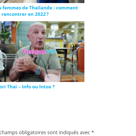
s femmes de Thaïlande : comment
s rencontrer en 2022 ?
bri Thaï – Info ou Intox ?
 champs obligatoires sont indiqués avec
*