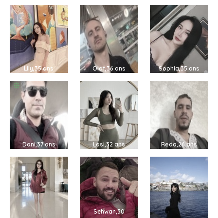
Lily,35 ans
Olof,36 ans
Sophia,35 ans
Dani,37 ans
Lasi,32 ans
Reda,26 ans
Schwan,30