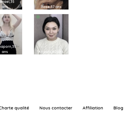
anael,35
ans
Rose,37 ans
aporn,35
ans
Arisara,40 ans
Charte qualité
Nous contacter
Affiliation
Blog