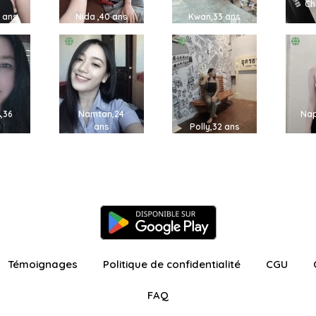
Ch
 ans
Nida ,40 ans
Kwan,33 ans
,36
Namtan,24
Nap
ans
Polly,32 ans
Témoignages
Politique de confidentialité
CGU
FAQ