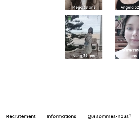
Meya,39 ans
Angela,32
พัชรพรรณ
Nung,39 ans
ans
Recrutement
Informations
Qui sommes-nous?