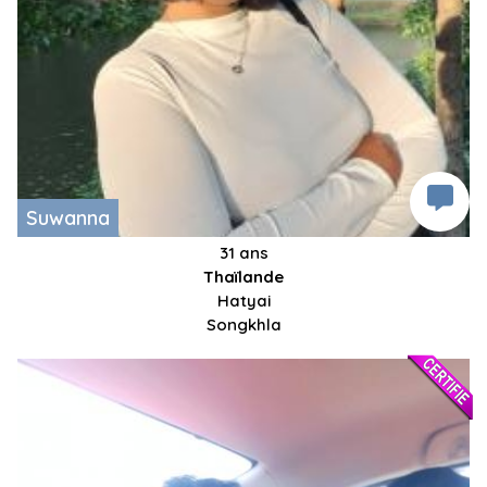
Suwanna
31 ans
Thaïlande
Hatyai
Songkhla