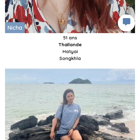
Nicha
51 ans
Thaïlande
Hatyai
Songkhla