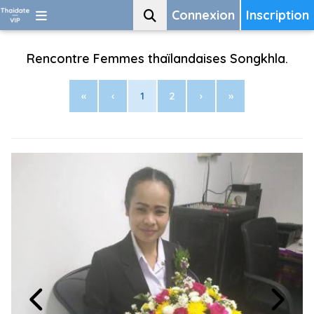
Connexion
Inscription
Rencontre Femmes thaïlandaises Songkhla.
«
‹
1
2
›
»