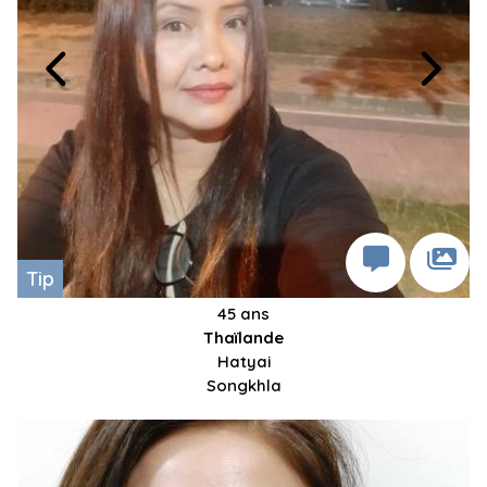
Tip
45 ans
Thaïlande
Hatyai
Songkhla