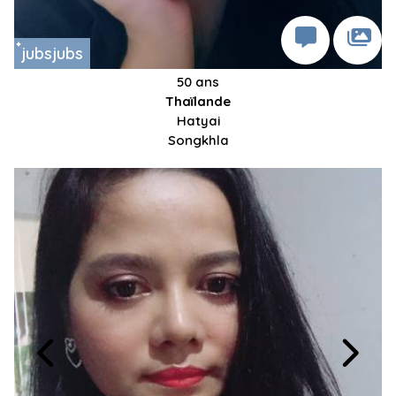
๋jubsjubs
50 ans
Thaïlande
Hatyai
Songkhla