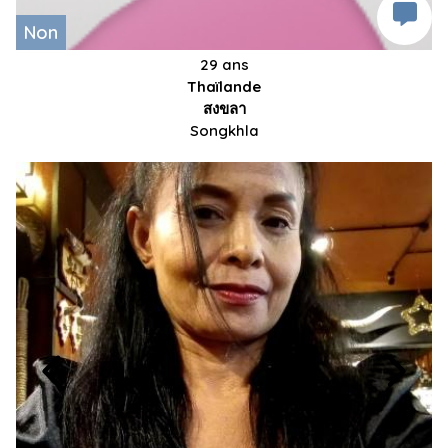
Non
29 ans
Thaïlande
สงขลา
Songkhla