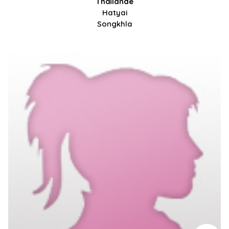
Thaïlande
Hatyai
Songkhla