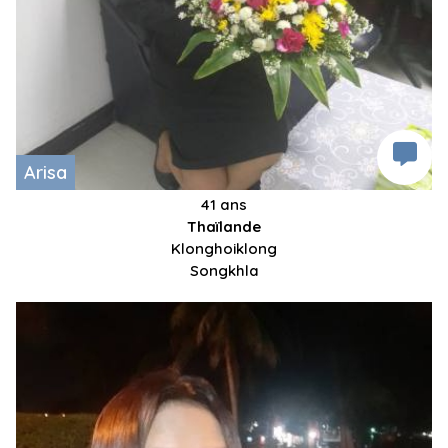
Arisa
41 ans
Thaïlande
Klonghoiklong
Songkhla