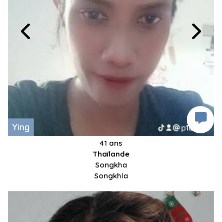
Ying
41 ans
Thaïlande
Songkha
Songkhla