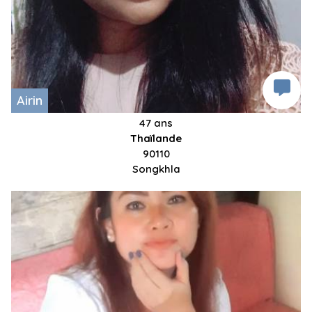
Airin
47 ans
Thaïlande
90110
Songkhla