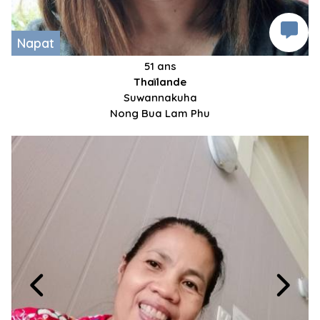
Napat
51 ans
Thaïlande
Suwannakuha
Nong Bua Lam Phu