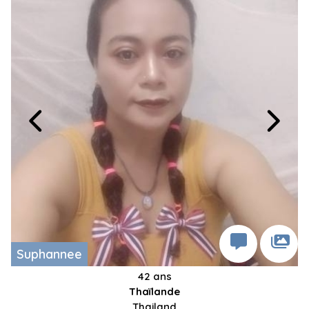
Suphannee
42 ans
Thaïlande
Thailand