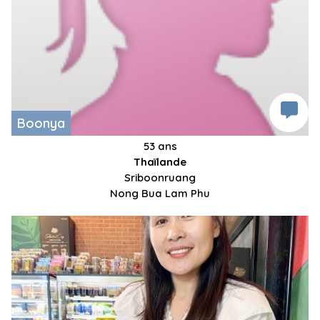
Boonya
53 ans
Thaïlande
Sriboonruang
Nong Bua Lam Phu