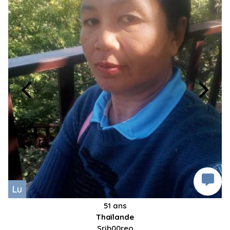
Lu
51 ans
Thaïlande
Srjb00reo