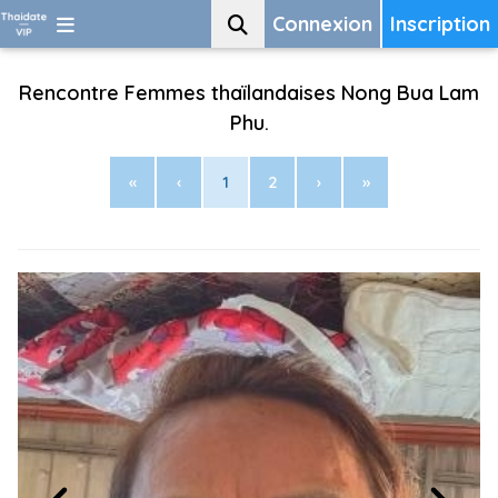
Connexion
Inscription
Rencontre Femmes thaïlandaises Nong Bua Lam
Phu.
«
‹
1
2
›
»