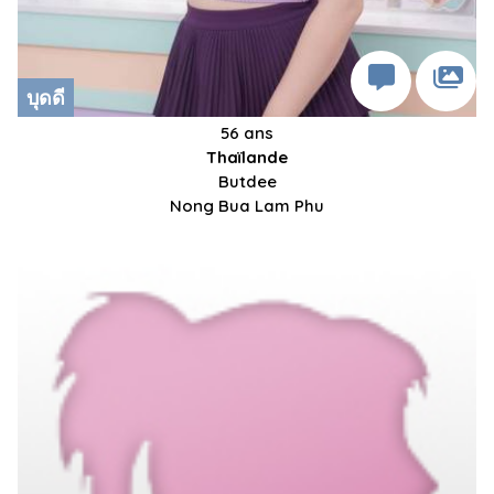
บุดดี
56 ans
Thaïlande
Butdee
Nong Bua Lam Phu