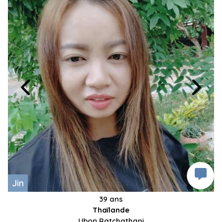
Jin
39 ans
Thaïlande
Ubon Ratchathani