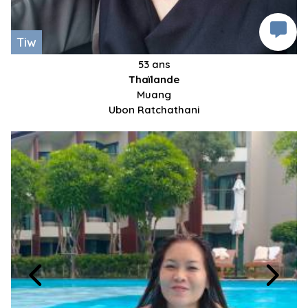
Tiw
53 ans
Thaïlande
Muang
Ubon Ratchathani