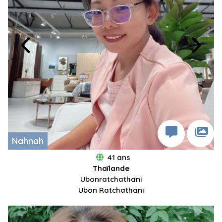
Nahnah
41 ans
Thaïlande
Ubonratchathani
Ubon Ratchathani