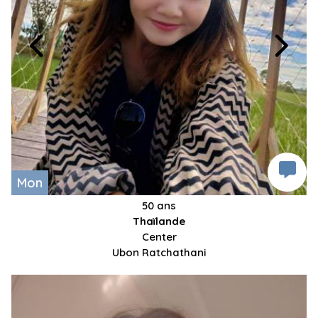
Mon
50 ans
Thaïlande
Center
Ubon Ratchathani