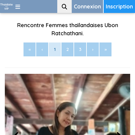
Connexion
Inscription
Rencontre Femmes thaïlandaises Ubon
Ratchathani.
«
‹
1
2
3
›
»