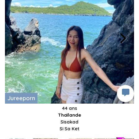
Jureeporn
44 ans
Thaïlande
Sisakad
Si Sa Ket