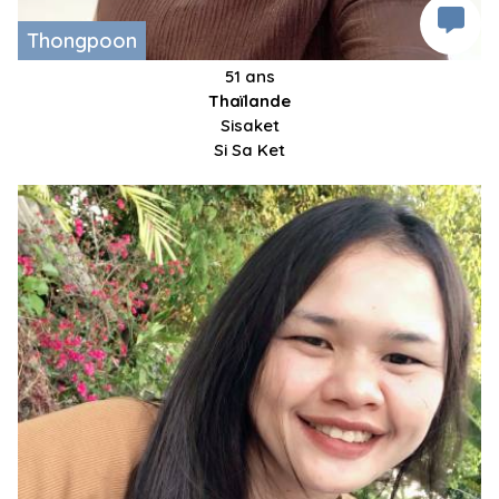
Thongpoon
51 ans
Thaïlande
Sisaket
Si Sa Ket