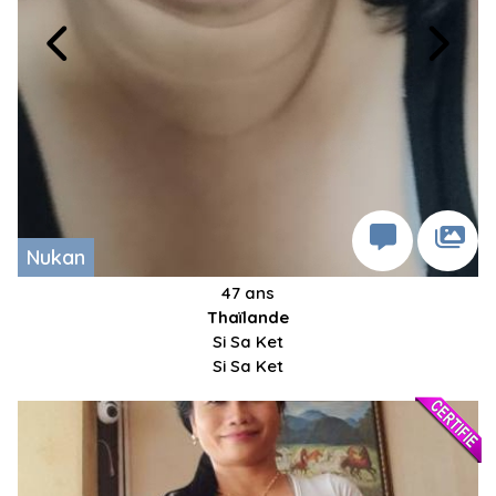
Nukan
47 ans
Thaïlande
Si Sa Ket
Si Sa Ket