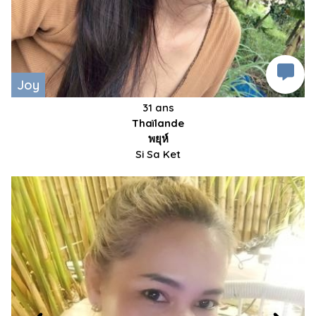
Joy
31 ans
Thaïlande
พยุห์
Si Sa Ket