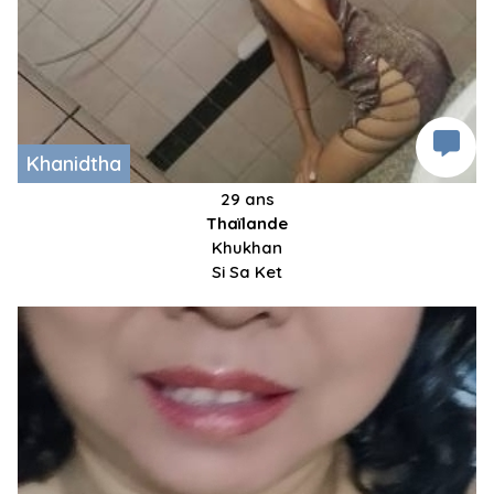
Khanidtha
29 ans
Thaïlande
Khukhan
Si Sa Ket