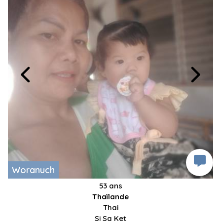
Woranuch
53 ans
Thaïlande
Thai
Si Sa Ket