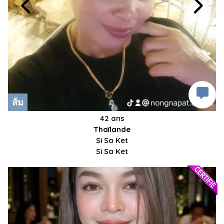
ส้ม
42 ans
Thaïlande
Si Sa Ket
Si Sa Ket