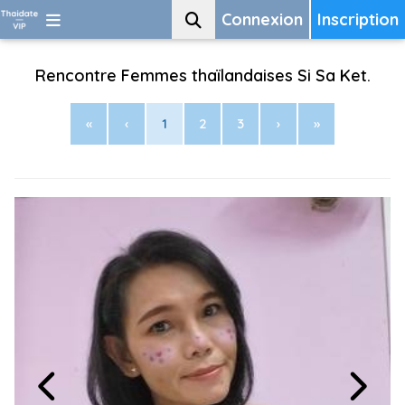
Connexion
Inscription
Rencontre Femmes thaïlandaises Si Sa Ket.
«
‹
1
2
3
›
»