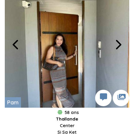
Pam
58 ans
Thaïlande
Center
Si Sa Ket