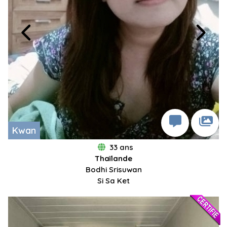
Kwan
33 ans
Thaïlande
Bodhi Srisuwan
Si Sa Ket