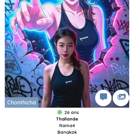
Chonthicha
26 ans
Thaïlande
Rama4
Bangkok