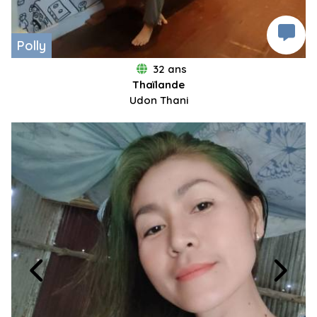
Polly
32 ans
Thaïlande
Udon​ Thani​