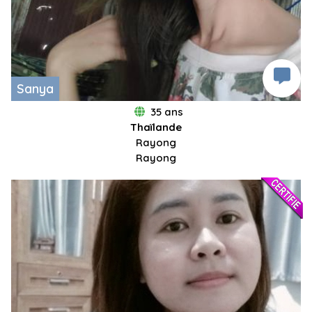
Sanya
35 ans
Thaïlande
Rayong
Rayong