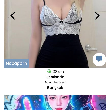
Napaporn
35 ans
Thaïlande
Nonthaburi
Bangkok