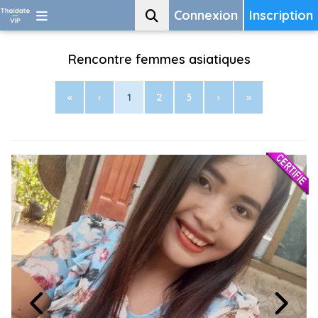
Connexion
Inscription
Rencontre femmes asiatiques
«
‹
1
2
3
›
»