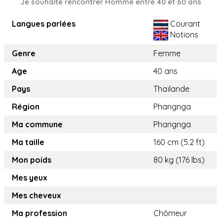
Je souhaite rencontrer Homme entre 40 et 60 ans
Langues parlées
Courant
Notions
Genre
Femme
Age
40 ans
Pays
Thaïlande
Région
Phangnga
Ma commune
Phangnga
Ma taille
160 cm (5.2 ft)
Mon poids
80 kg (176 lbs)
Mes yeux
Mes cheveux
Ma profession
Chômeur