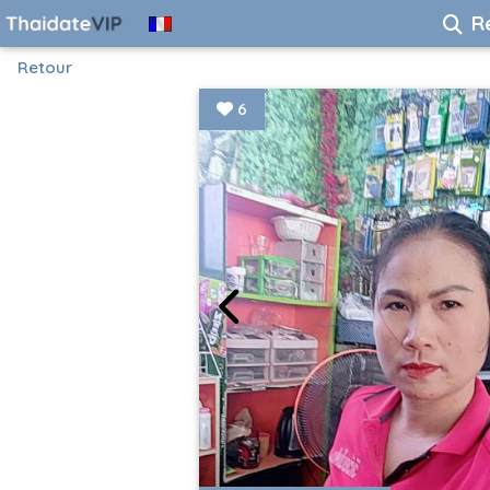
R
Retour
6