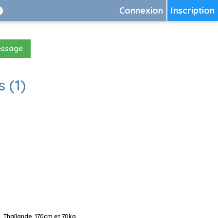
Connexion
Inscription
essage
 (1)
 Thaïlande, 170cm et 70kg