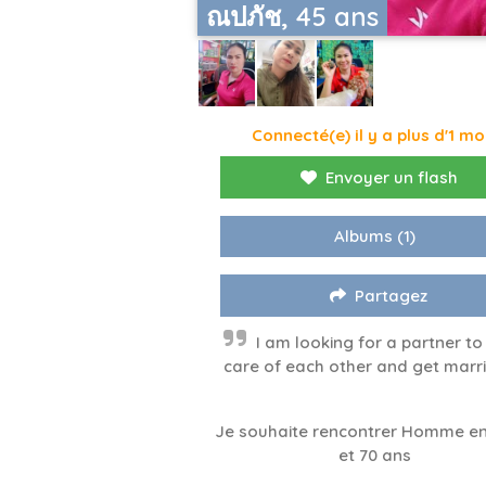
ณปภัช, 45 ans
Connecté(e) il y a plus d'1 mo
Envoyer un flash
Albums
(1)
Partagez
I am looking for a partner to
care of each other and get marr
Je souhaite rencontrer Homme en
et 70 ans