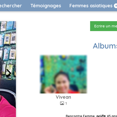
echercher
Témoignages
Femmes asiatiques
Ecrire un m
Albums
Vivean
1
Rencontre Femme, ณปภัช, 45 ans,