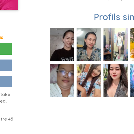
Profils si
is
 take
ied.
tre 45