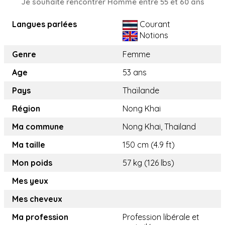
Je souhaite rencontrer Homme entre 55 et 60 ans
Langues parlées
Courant
Notions
Genre
Femme
Age
53 ans
Pays
Thaïlande
Région
Nong Khai
Ma commune
Nong Khai, Thailand
Ma taille
150 cm (4.9 ft)
Mon poids
57 kg (126 lbs)
Mes yeux
Mes cheveux
Ma profession
Profession libérale et