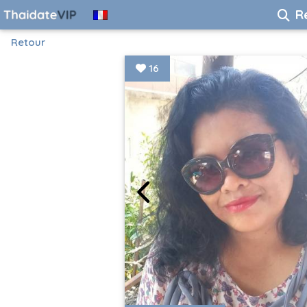
R
Retour
16