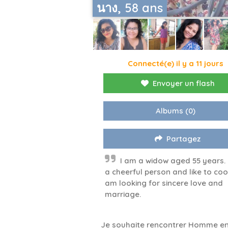
นาง, 58 ans
Connecté(e) il y a 11 jours
Envoyer un flash
Albums
(0)
Partagez
I am a widow aged 55 years.
a cheerful person and like to cook
am looking for sincere love and
marriage.
Je souhaite rencontrer Homme en