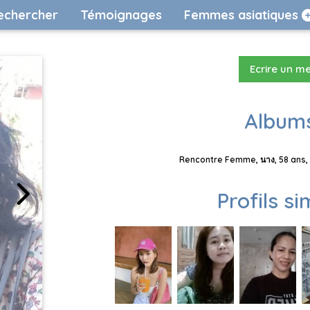
echercher
Témoignages
Femmes asiatiques
Ecrire un m
Albums
Rencontre Femme, นาง, 58 ans, 
Profils si