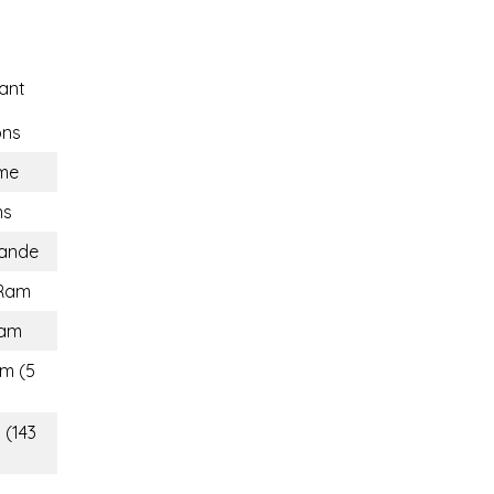
ant
ons
me
ns
lande
 Ram
tam
cm (5
 (143