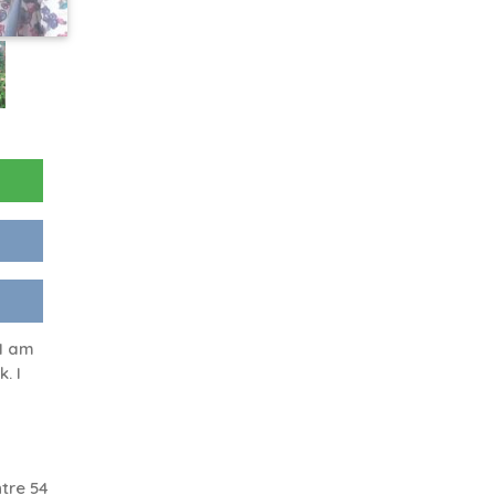
 I am
. I
tre 54