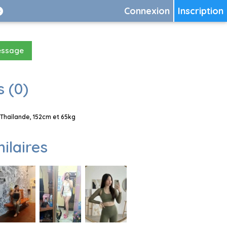
Connexion
Inscription
essage
 (0)
Thaïlande, 152cm et 65kg
milaires