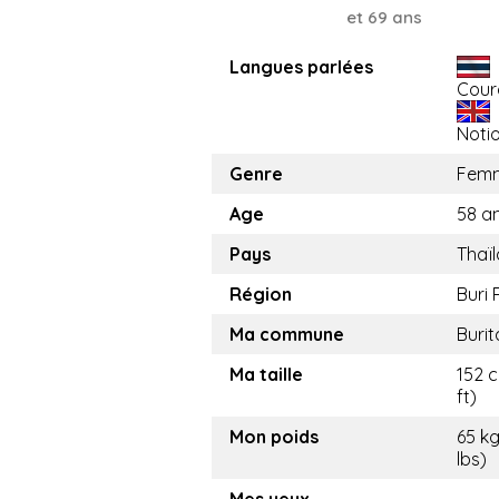
et 69 ans
Langues parlées
Cour
Noti
Genre
Fem
Age
58 a
Pays
Thaï
Région
Buri
Ma commune
Buri
Ma taille
152 
ft)
Mon poids
65 kg
lbs)