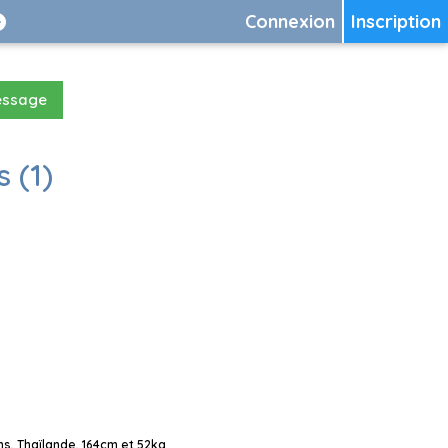
Connexion
Inscription
essage
 (1)
s, Thaïlande, 164cm et 52kg