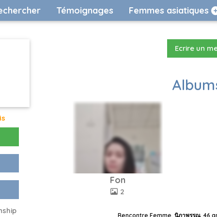
echercher
Témoignages
Femmes asiatiques
Ecrire un m
Albums
is
Fon
2
nship
Rencontre Femme, นิภาพรรณ, 46 an