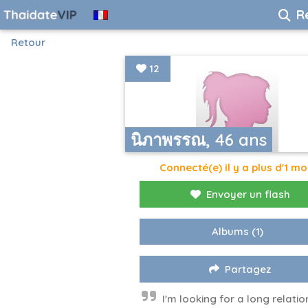
R
Retour
12
นิภาพรรณ, 46 ans
Connecté(e) il y a plus d'1 mo
Envoyer un flash
Albums
(1)
Partagez
I'm looking for a long relatio