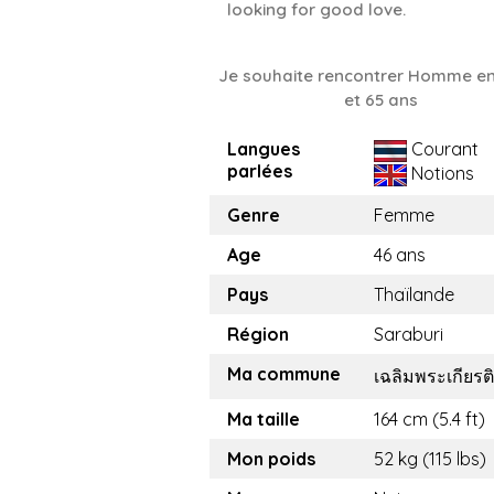
looking for good love.
Je souhaite rencontrer Homme en
et 65 ans
Langues
Courant
parlées
Notions
Genre
Femme
Age
46 ans
Pays
Thaïlande
Région
Saraburi
Ma commune
เฉลิมพระเกียรติ​
Ma taille
164 cm (5.4 ft)
Mon poids
52 kg (115 lbs)