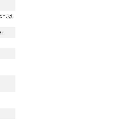
nt et
AC