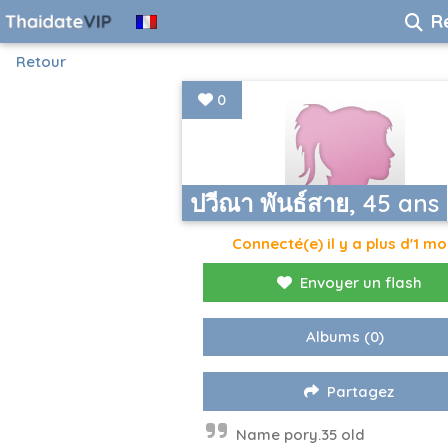
R
Retour
0
ปวีณา พันธ์สาย, 45 ans
Connecté(e) il y a plus d'1 mo
Envoyer un flash
Albums
(0)
Partagez
Name pory.35 old