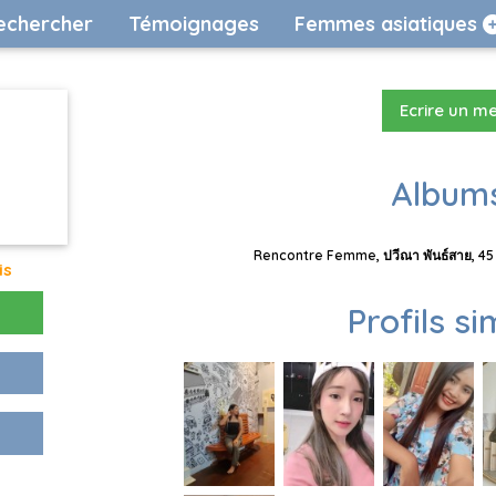
echercher
Témoignages
Femmes asiatiques
Ecrire un m
Albums
Rencontre Femme, ปวีณา พันธ์สาย, 45
is
Profils si