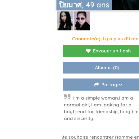
ปิยมาศ, 49 ans
Connecté(e) il y a plus d'1 mo
Envoyer un flash
Albums
(0)
Partagez
I'm a simple woman.I am a
normal girl, I am looking for a
boyfriend for friendship, long ti
and sincerity.
Je souhaite rencontrer Homme en