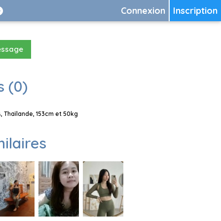
Connexion
Inscription
essage
 (0)
, Thaïlande, 153cm et 50kg
milaires