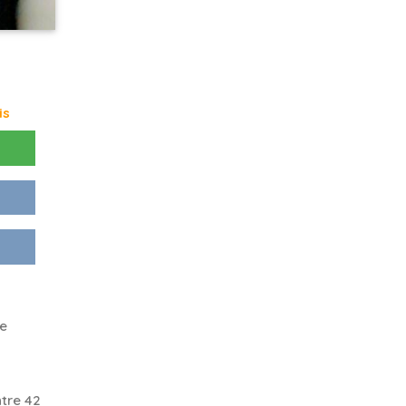
is
me
tre 42