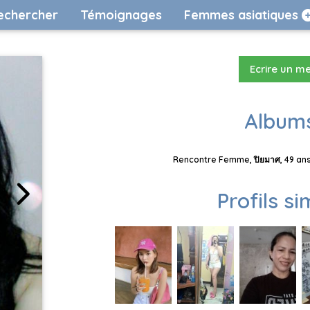
echercher
Témoignages
Femmes asiatiques
Ecrire un m
Albums
Rencontre Femme, ปิยมาศ, 49 ans
Profils si