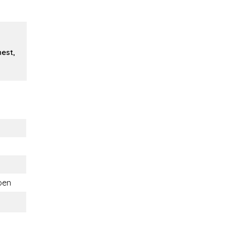
est,
oen