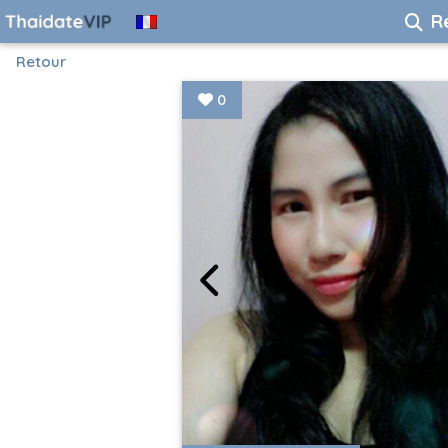
R
Retour
0