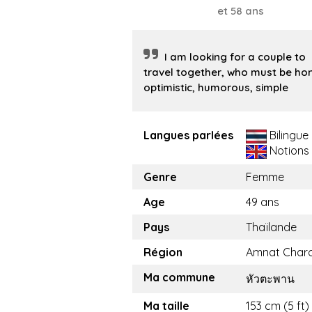
et 58 ans
I am looking for a couple to
travel together, who must be hon
optimistic, humorous, simple
Langues parlées
Bilingue
Notions
Genre
Femme
Age
49 ans
Pays
Thaïlande
Région
Amnat Char
Ma commune
หัวตะพาน
Ma taille
153 cm (5 ft)