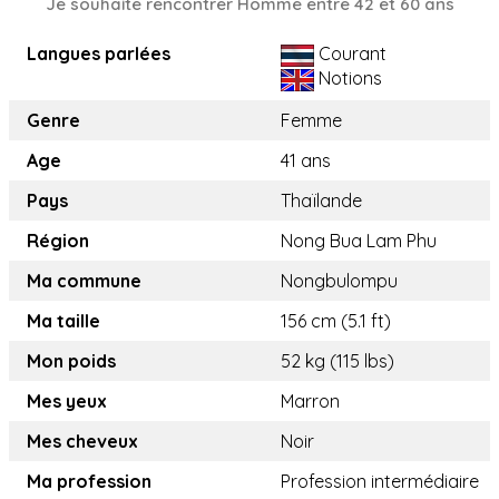
Je souhaite rencontrer Homme entre 42 et 60 ans
Langues parlées
Courant
Notions
Genre
Femme
Age
41 ans
Pays
Thaïlande
Région
Nong Bua Lam Phu
Ma commune
Nongbulompu
Ma taille
156 cm (5.1 ft)
Mon poids
52 kg (115 lbs)
Mes yeux
Marron
Mes cheveux
Noir
Ma profession
Profession intermédiaire