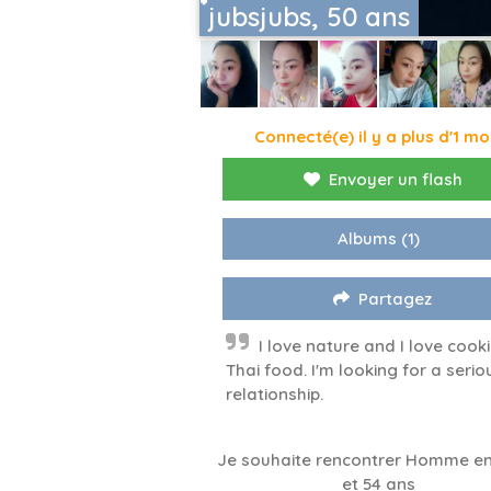
๋jubsjubs, 50 ans
Connecté(e) il y a plus d'1 mo
Envoyer un flash
Albums
(1)
Partagez
I love nature and I love cook
Thai food. I'm looking for a serio
relationship.
Je souhaite rencontrer Homme en
et 54 ans