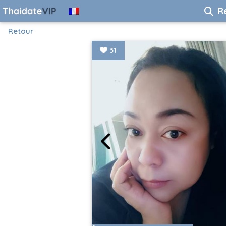
R
Retour
31