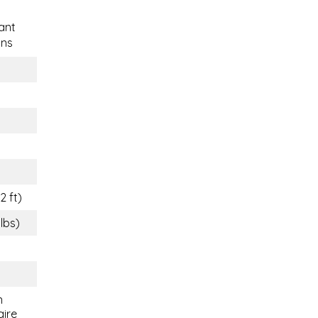
ant
ons
2 ft)
 lbs)
n
aire