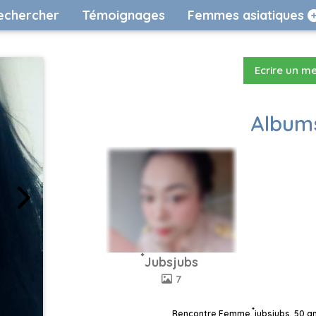
echercher
Témoignages
Femmes asiatiques
Ecrire un m
Albums
๋Jubsjubs
7
Rencontre Femme, ๋jubsjubs, 50 an