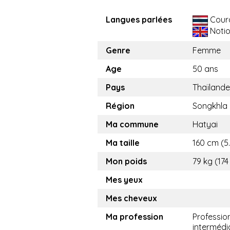
Langues parlées
Cour
Noti
Genre
Femme
Age
50 ans
Pays
Thaïlande
Région
Songkhla
Ma commune
Hatyai
Ma taille
160 cm (5.
Mon poids
79 kg (174
Mes yeux
Mes cheveux
Ma profession
Professio
intermédi