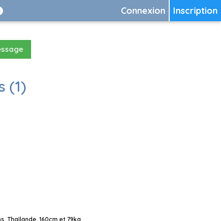
Connexion
Inscription
essage
 (1)
s, Thaïlande, 160cm et 79kg