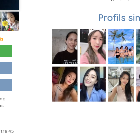
Profils si
is
ing
us
tre 45