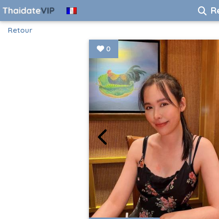
R
Retour
0