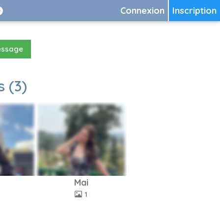
Connexion
Inscription
essage
 (3)
Mai
1