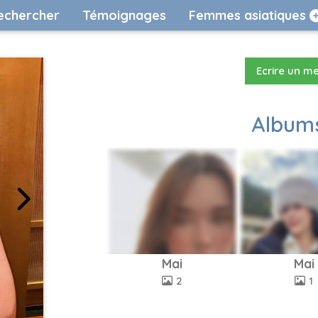
echercher
Témoignages
Femmes asiatiques
Ecrire un m
Albums
Mai
Mai
2
1