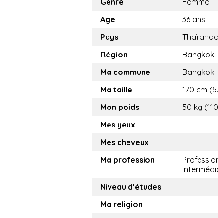
Genre
Femme
Age
36 ans
Pays
Thaïlande
Région
Bangkok
Ma commune
Bangkok
Ma taille
170 cm (5.
Mon poids
50 kg (110
Mes yeux
Mes cheveux
Ma profession
Professio
intermédi
Niveau d’études
Ma religion