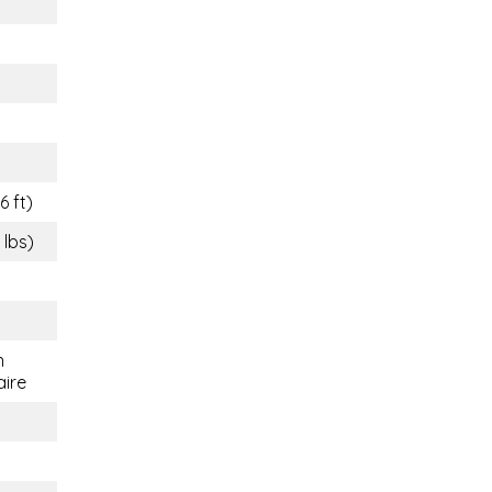
6 ft)
 lbs)
n
aire