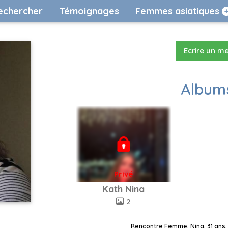
echercher
Témoignages
Femmes asiatiques
Ecrire un m
Albums
Privé
Kath Nina
2
Rencontre Femme, Nina, 31 ans,