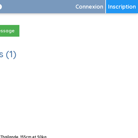
Connexion
Inscription
essage
 (1)
 Thaïlande, 155cm et 50kg