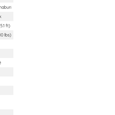
naburi
k
.1 ft)
10 lbs)
é