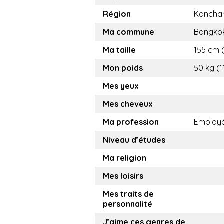
Région
Kancha
Ma commune
Bangko
Ma taille
155 cm (5
Mon poids
50 kg (1
Mes yeux
Mes cheveux
Ma profession
Employ
Niveau d’études
Ma religion
Mes loisirs
Mes traits de
personnalité
J’aime ces genres de