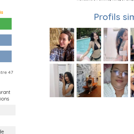
is
Profils si
tre 47
rant
ions
de