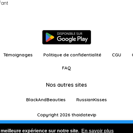
fant
Témoignages
Politique de confidentialité
CGU
FAQ
Nos autres sites
BlackAndBeauties
RussianKisses
Copyright 2026 thaidatevip
ur avec fonctionnalités restreintes
Je m'inscris GR
 meilleure expérience sur notre site.
En savoir plus