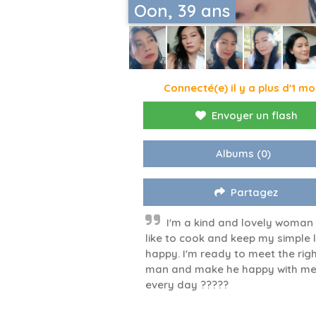
Oon, 39 ans
Connecté(e) il y a plus d'1 mo
Envoyer un flash
Albums
(0)
Partagez
I'm a kind and lovely woman ,
like to cook and keep my simple l
happy. I'm ready to meet the rig
man and make he happy with m
every day ?????