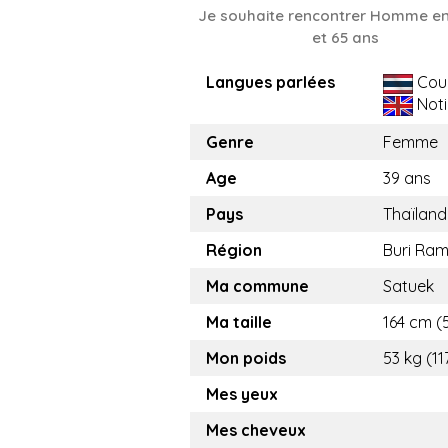
Je souhaite rencontrer Homme en
et 65 ans
Langues parlées
Cou
Noti
Genre
Femme
Age
39 ans
Pays
Thaïland
Région
Buri Ra
Ma commune
Satuek
Ma taille
164 cm (5
Mon poids
53 kg (11
Mes yeux
Mes cheveux