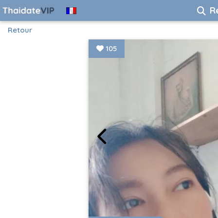
R
Retour
105