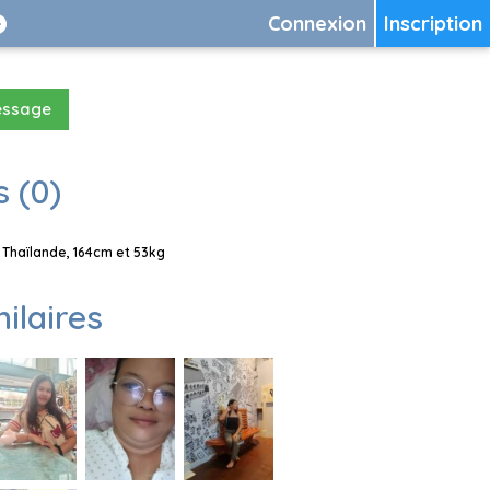
Connexion
Inscription
essage
 (0)
Thaïlande, 164cm et 53kg
milaires