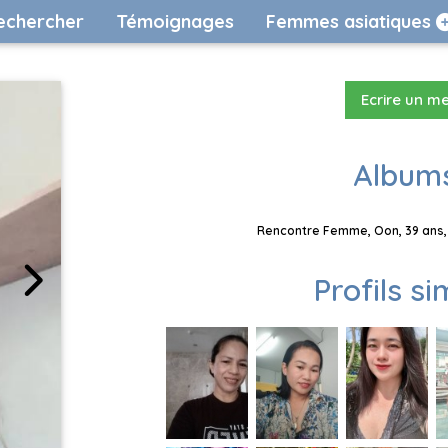
echercher
Témoignages
Femmes asiatiques
Ecrire un m
Albums
Rencontre Femme, Oon, 39 ans, 
Profils si