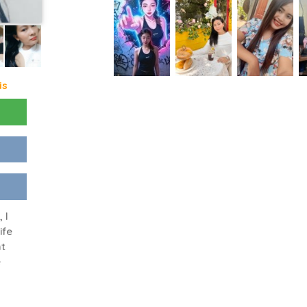
is
 l
ife
ht
e