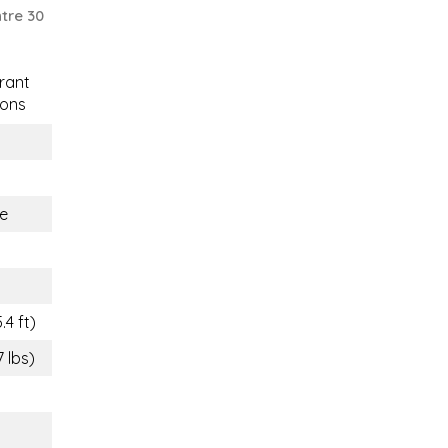
tre 30
rant
ons
e
m
.4 ft)
7 lbs)