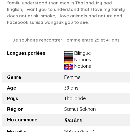
family understood than men in Thailand. My bad
English, I want you to understand that I love my family
does not drink, smoke, I love animals and nature and
Facebook sunisa wangsuk you to see.
Je souhaite rencontrer Homme entre 25 et 41 ans
Langues parlées
Bilingue
Notions
Notions
Genre
Femme
Age
39 ans
Pays
Thaïlande
Région
Samut Sakhon
Ma commune
อ้อมน้อย
Ma taille
168 cm (5.5 ft)