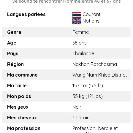
Je souhaite rencontrer Homme entre 48 et 67 ans
Langues parlées
Courant
Notions
Genre
Femme
Age
38 ans
Pays
Thaïlande
Région
Nakhon Ratchasima
Ma commune
Wang Nam Khieo District
Ma taille
157 cm (5.2 ft)
Mon poids
55 kg (121 lbs)
Mes yeux
Noir
Mes cheveux
Châtain
Ma profession
Profession libérale et