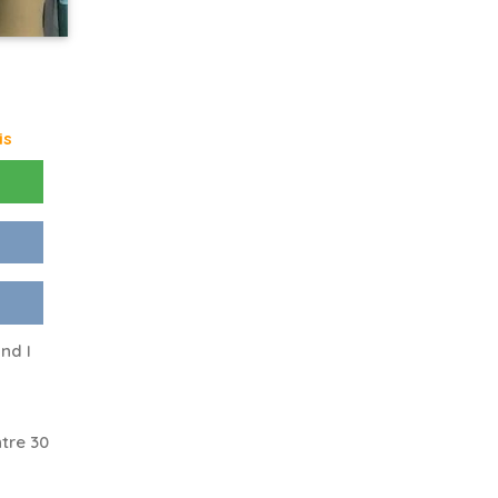
is
nd I
tre 30