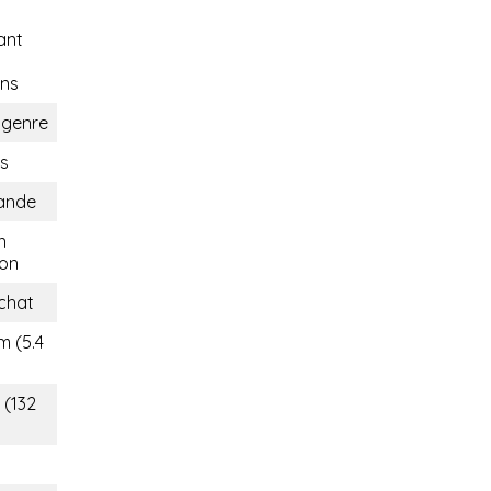
ant
ons
sgenre
s
lande
n
on
chat
m (5.4
 (132