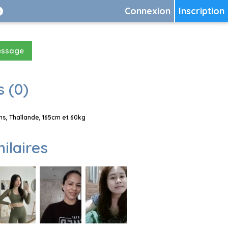
Connexion
Inscription
essage
 (0)
s, Thaïlande, 165cm et 60kg
milaires