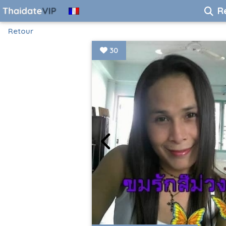
R
Retour
30