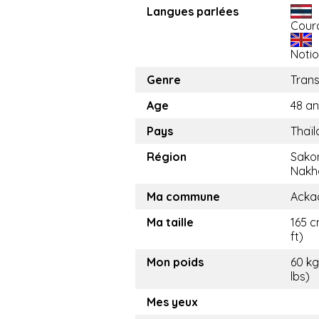
Langues parlées
Cour
Noti
Genre
Tran
Age
48 an
Pays
Thaï
Région
Sako
Nakh
Ma commune
Acka
Ma taille
165 c
ft)
Mon poids
60 kg
lbs)
Mes yeux