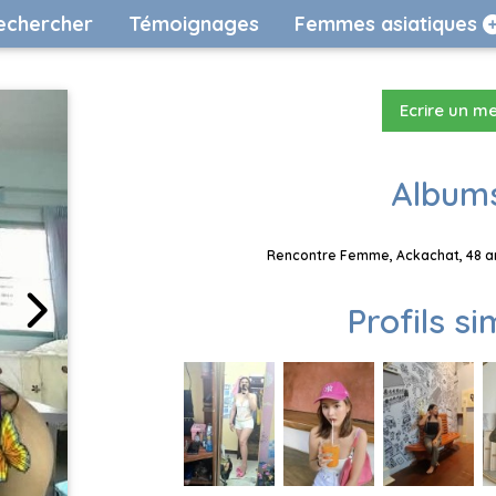
echercher
Témoignages
Femmes asiatiques
Ecrire un m
Albums
Rencontre Femme, Ackachat, 48 an
Profils si