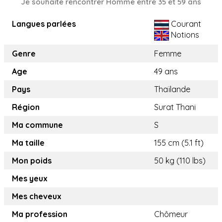
Je souhaite rencontrer Homme entre 35 et 59 ans
Langues parlées
Courant
Notions
Genre
Femme
Age
49 ans
Pays
Thaïlande
Région
Surat Thani
Ma commune
S
Ma taille
155 cm (5.1 ft)
Mon poids
50 kg (110 lbs)
Mes yeux
Mes cheveux
Ma profession
Chômeur