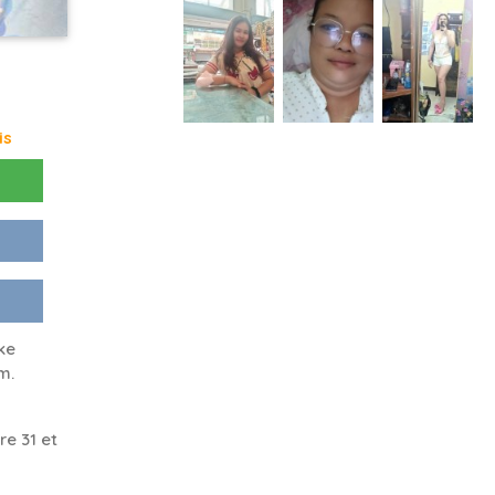
is
ke
m.
e 31 et