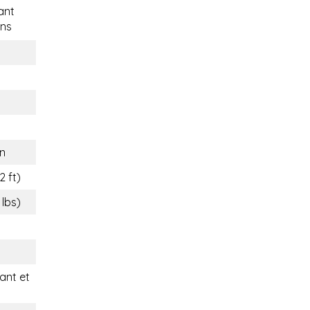
ant
ns
n
2 ft)
 lbs)
nt et