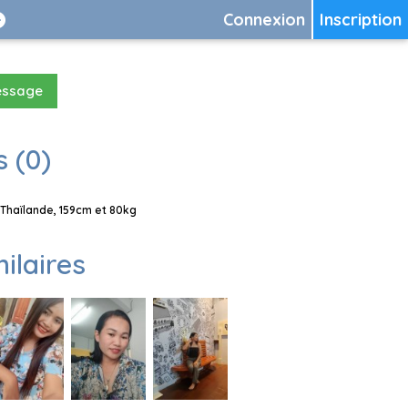
Connexion
Inscription
essage
 (0)
Thaïlande, 159cm et 80kg
milaires