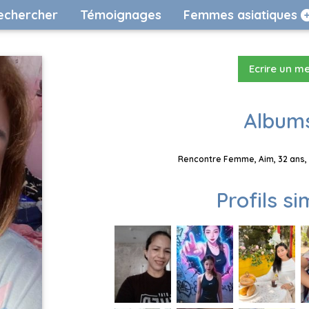
echercher
Témoignages
Femmes asiatiques
Ecrire un m
Albums
Rencontre Femme, Aim, 32 ans, 
Profils si