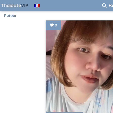
R
Retour
0