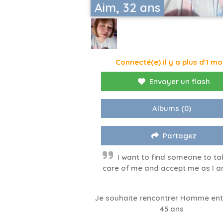
Aim, 32 ans
Connecté(e) il y a plus d'1 mo
Envoyer un flash
Albums
(0)
Partagez
I want to find someone to ta
care of me and accept me as I a
Je souhaite rencontrer Homme entr
45 ans