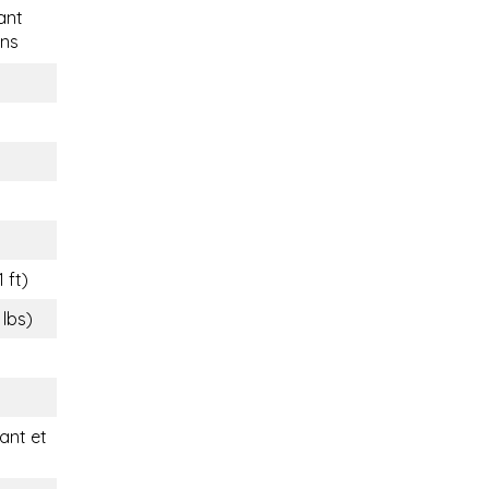
ant
ns
 ft)
 lbs)
nt et