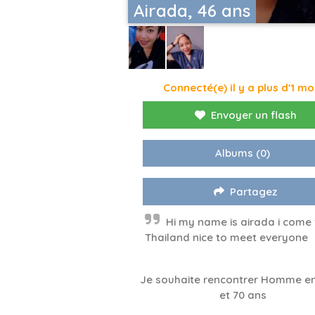
Airada, 46 ans
Connecté(e) il y a plus d'1 mo
Envoyer un flash
Albums
(0)
Partagez
Hi my name is airada i come
Thailand nice to meet everyone
Je souhaite rencontrer Homme en
et 70 ans