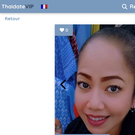
R
Retour
0