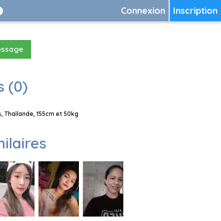
Connexion
Inscription
essage
 (0)
, Thaïlande, 155cm et 50kg
milaires