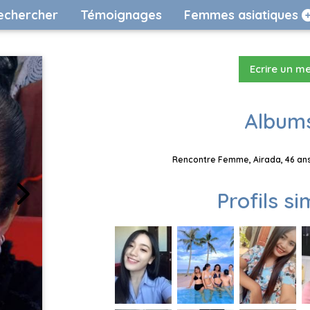
echercher
Témoignages
Femmes asiatiques
Ecrire un m
Albums
Rencontre Femme, Airada, 46 ans
Profils si