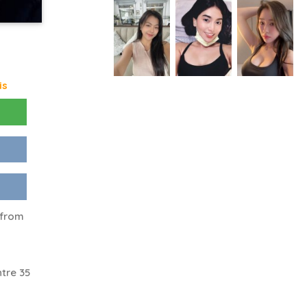
is
 from
tre 35