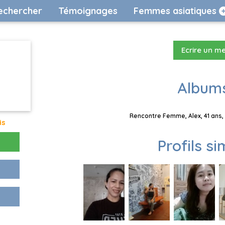
echercher
Témoignages
Femmes asiatiques
Ecrire un m
Albums
Rencontre Femme, Alex, 41 ans,
is
Profils si