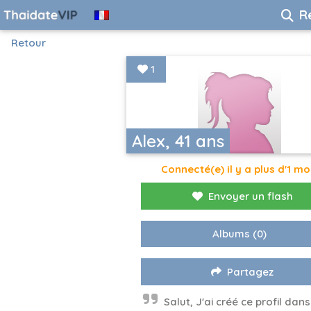
R
Retour
1
Alex, 41 ans
Connecté(e) il y a plus d'1 mo
Envoyer un flash
Albums
(0)
Partagez
Salut, J'ai créé ce profil dans