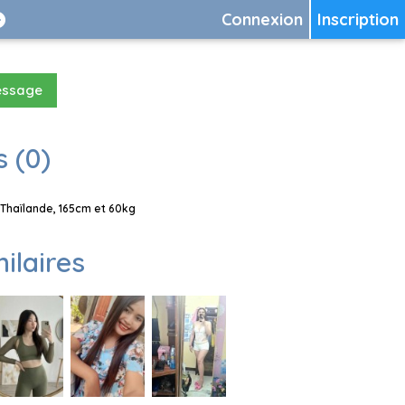
Connexion
Inscription
essage
 (0)
 Thaïlande, 165cm et 60kg
milaires