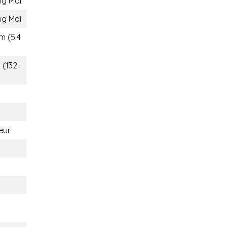
ng Mai
ng Mai
m (5.4
 (132
eur