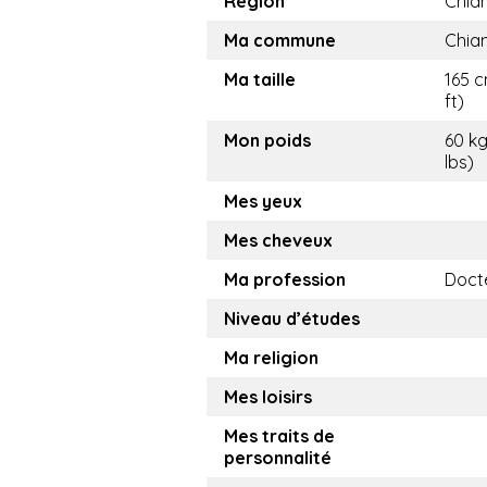
Région
Chia
Ma commune
Chia
Ma taille
165 c
ft)
Mon poids
60 kg
lbs)
Mes yeux
Mes cheveux
Ma profession
Doct
Niveau d’études
Ma religion
Mes loisirs
Mes traits de
personnalité