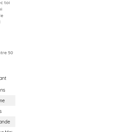
c toi
oi
de
d
tre 50
ant
ons
me
s
lande