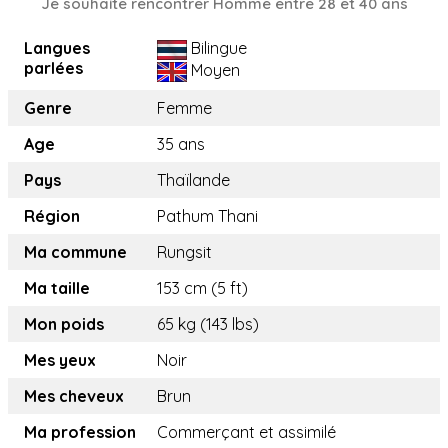
Je souhaite rencontrer Homme entre 28 et 40 ans
Langues
Bilingue
parlées
Moyen
Genre
Femme
Age
35 ans
Pays
Thaïlande
Région
Pathum Thani
Ma commune
Rungsit
Ma taille
153 cm (5 ft)
Mon poids
65 kg (143 lbs)
Mes yeux
Noir
Mes cheveux
Brun
Ma profession
Commerçant et assimilé