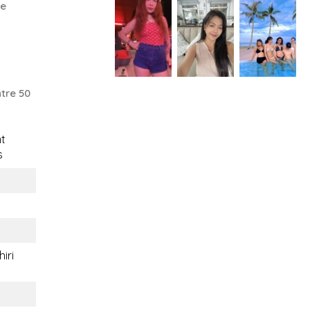
ve
tre 50
t
s
iri