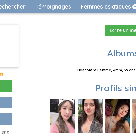
echercher
Témoignages
Femmes asiatiques
Ecrire un m
Albums
Rencontre Femme, Amm, 39 ans, 
is
Profils si
riend