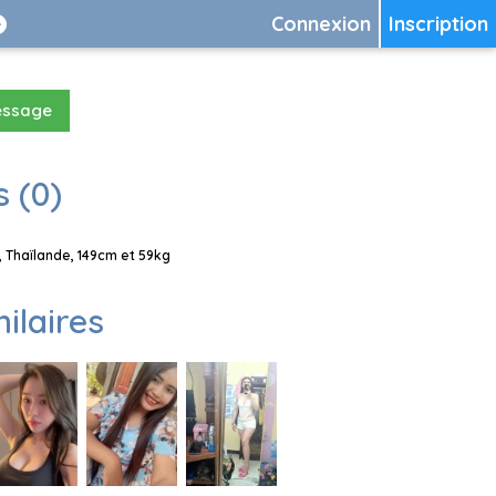
Connexion
Inscription
essage
 (0)
Thaïlande, 149cm et 59kg
milaires