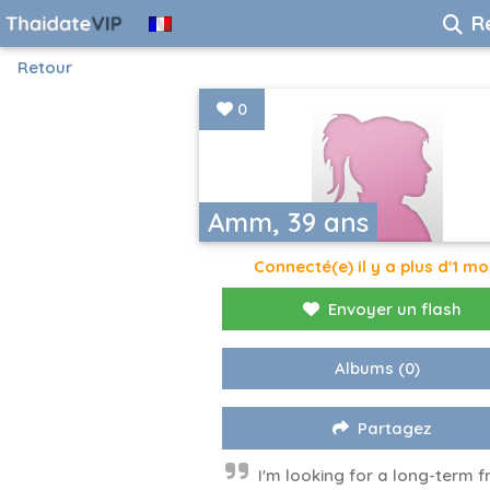
R
Retour
0
Amm, 39 ans
Connecté(e) il y a plus d'1 mo
Envoyer un flash
Albums
(0)
Partagez
I'm looking for a long-term f