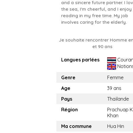
and a sincere future partner. I lo
the sea, I'm cheerful, and I enjoy
reading in my free time. My job
involves caring for the elderly.
Je souhaite rencontrer Homme en
et 90 ans
Langues parlées
Couran
Notion
Genre
Femme
Age
39 ans
Pays
Thaïlande
Région
Prachuap Kh
Khan
Ma commune
Hua Hin