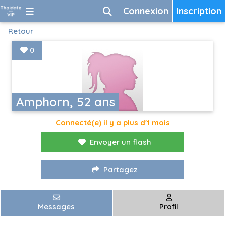
Connexion
Inscription
Retour
0
Amphorn, 52 ans
Connecté(e) il y a plus d'1 mois
Envoyer un flash
Partagez
Messages
Profil