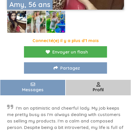
Amy, 56 ans
Connecté(e) il y a plus d'1 mois
Envoyer un flash
Partagez
Messages
Profil
I'm an optimistic and cheerful lady. My job keeps
me pretty busy as I'm always dealing with customers
as selling my products. I'm a calm and composed
person. Despite being a bit introverted, my life is full of