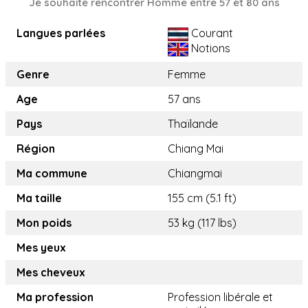
Je souhaite rencontrer Homme entre 57 et 80 ans
Langues parlées
Courant
Notions
Genre
Femme
Age
57 ans
Pays
Thaïlande
Région
Chiang Mai
Ma commune
Chiangmai
Ma taille
155 cm (5.1 ft)
Mon poids
53 kg (117 lbs)
Mes yeux
Mes cheveux
Ma profession
Profession libérale et