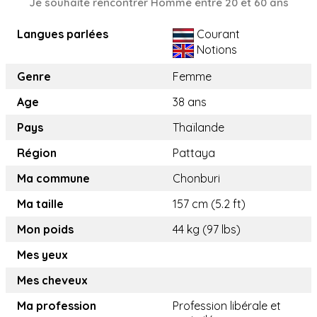
Je souhaite rencontrer Homme entre 20 et 60 ans
Langues parlées
Courant
Notions
Genre
Femme
Age
38 ans
Pays
Thaïlande
Région
Pattaya
Ma commune
Chonburi
Ma taille
157 cm (5.2 ft)
Mon poids
44 kg (97 lbs)
Mes yeux
Mes cheveux
Ma profession
Profession libérale et