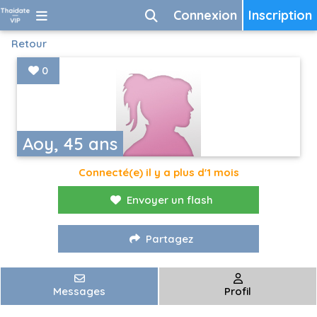
Connexion
Inscription
Retour
0
Aoy, 45 ans
Connecté(e) il y a plus d'1 mois
Envoyer un flash
Partagez
Messages
Profil