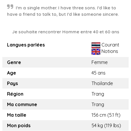
I'm a single mother. I have three sons. I'd like to
have a friend to talk to, but I'd like someone sincere.
Je souhaite rencontrer Homme entre 40 et 60 ans
Langues parlées
Courant
Notions
Genre
Femme
Age
45 ans
Pays
Thaïlande
Région
Trang
Ma commune
Trang
Ma taille
156 cm (5.1 ft)
Mon poids
54 kg (119 lbs)