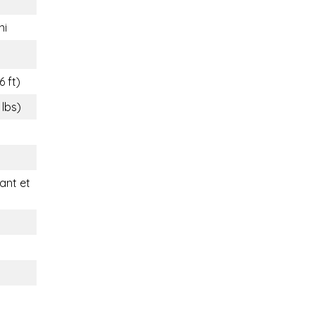
ni
6 ft)
 lbs)
nt et