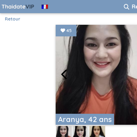
R
Retour
45
Aranya, 42 ans