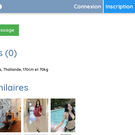
Connexion
Inscription
essage
 (0)
, Thaïlande, 170cm et 70kg
milaires