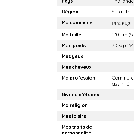
Pays
Thaïlande
Région
Surat Tha
Ma commune
เกาะสมุย
Ma taille
170 cm (5.
Mon poids
70 kg (154
Mes yeux
Mes cheveux
Ma profession
Commerça
assimilé
Niveau d’études
Ma religion
Mes loisirs
Mes traits de
personnalité