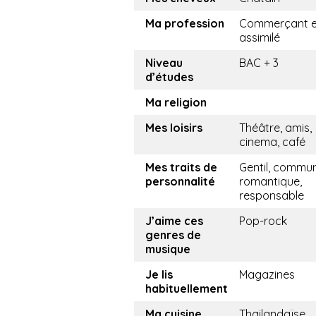
Ma profession
Commerçant e
assimilé
Niveau
BAC + 3
d’études
Ma religion
Mes loisirs
Théâtre, amis,
cinema, café
Mes traits de
Gentil, commun
personnalité
romantique,
responsable
J’aime ces
Pop-rock
genres de
musique
Je lis
Magazines
habituellement
Ma cuisine
Thailandaïse,