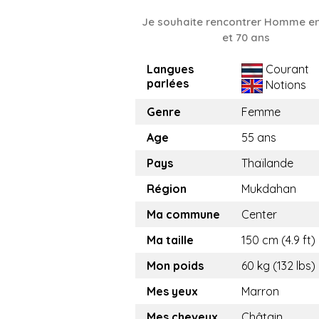
Je souhaite rencontrer Homme en
et 70 ans
Langues
Courant
parlées
Notions
Genre
Femme
Age
55 ans
Pays
Thaïlande
Région
Mukdahan
Ma commune
Center
Ma taille
150 cm (4.9 ft)
Mon poids
60 kg (132 lbs)
Mes yeux
Marron
Mes cheveux
Châtain