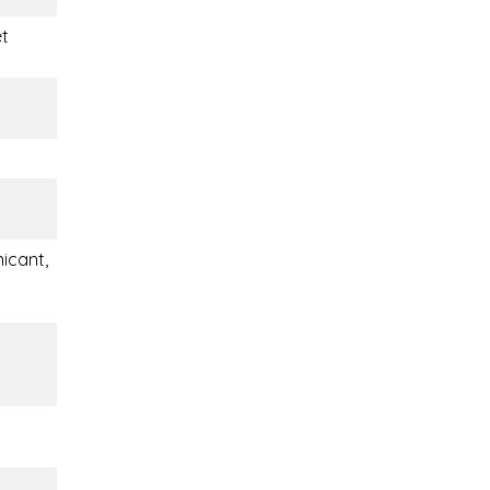
t
icant,