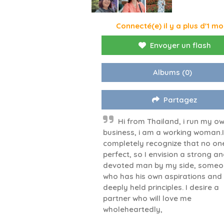
Connecté(e) il y a plus d'1 mo
Envoyer un flash
Albums
(0)
Partagez
Hi from Thailand, i run my o
business, i am a working woman.I
completely recognize that no one
perfect, so I envision a strong a
devoted man by my side, some
who has his own aspirations and
deeply held principles. I desire a
partner who will love me
wholeheartedly,