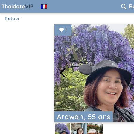
R
Retour
1
Arawan, 55 ans