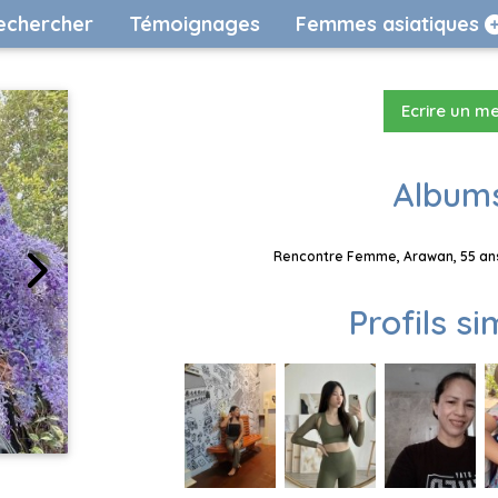
echercher
Témoignages
Femmes asiatiques
Ecrire un m
Albums
Rencontre Femme, Arawan, 55 ans
Profils si