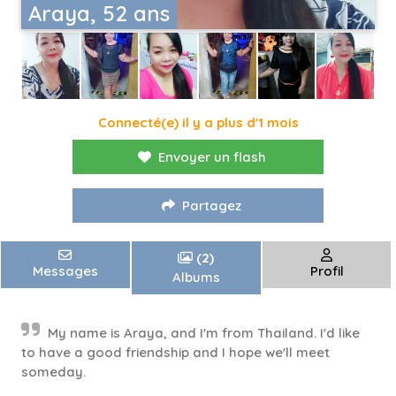
Araya, 52 ans
Connecté(e) il y a plus d'1 mois
Envoyer un flash
Partagez
(2)
Messages
Profil
Albums
My name is Araya, and I'm from Thailand. I'd like
to have a good friendship and I hope we'll meet
someday.