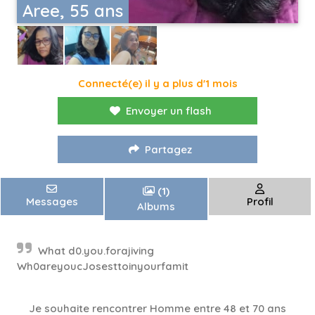
Aree, 55 ans
Connecté(e) il y a plus d'1 mois
Envoyer un flash
Partagez
(1)
Messages
Profil
Albums
What d0.you.forajiving
Wh0areyoucJosesttoinyourfamit
Je souhaite rencontrer Homme entre 48 et 70 ans