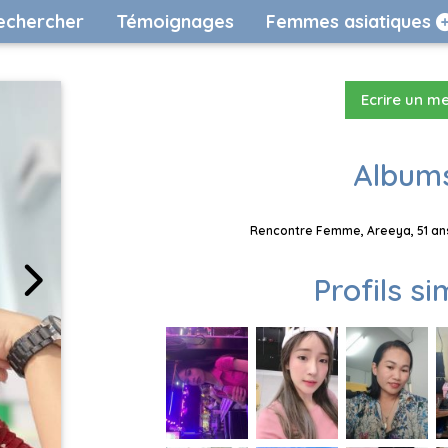
echercher
Témoignages
Femmes asiatiques
Ecrire un m
Albums
Rencontre Femme, Areeya, 51 ans
Profils si