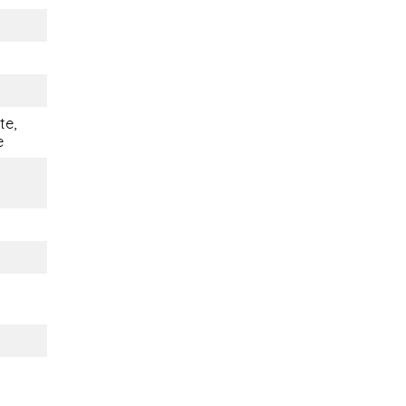
te,
e