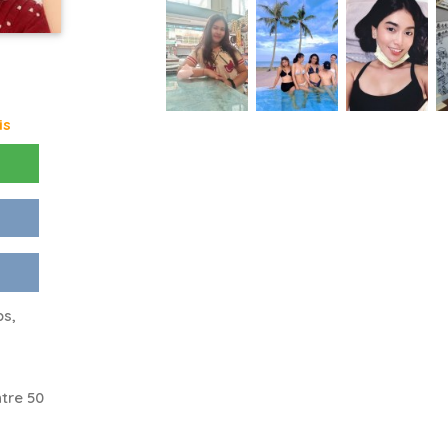
is
ps,
tre 50