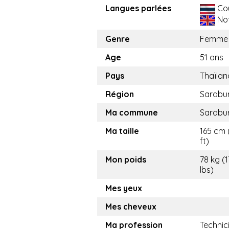
Langues parlées
Co
Not
Genre
Femme
Age
51 ans
Pays
Thaïlan
Région
Sarabur
Ma commune
Sarabur
Ma taille
165 cm 
ft)
Mon poids
78 kg (
lbs)
Mes yeux
Mes cheveux
Ma profession
Technic