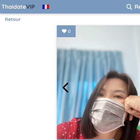
R
Retour
0