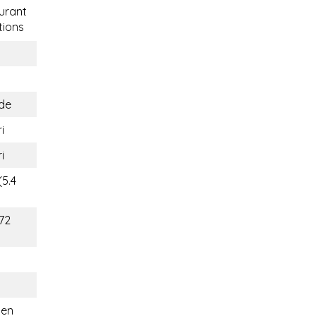
urant
ions
de
i
i
(5.4
172
ien