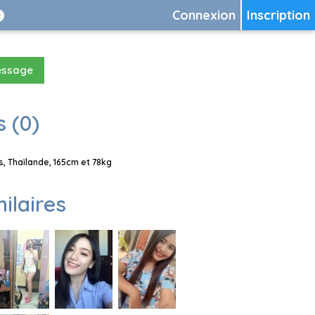
Connexion
Inscription
essage
 (0)
, Thaïlande, 165cm et 78kg
milaires