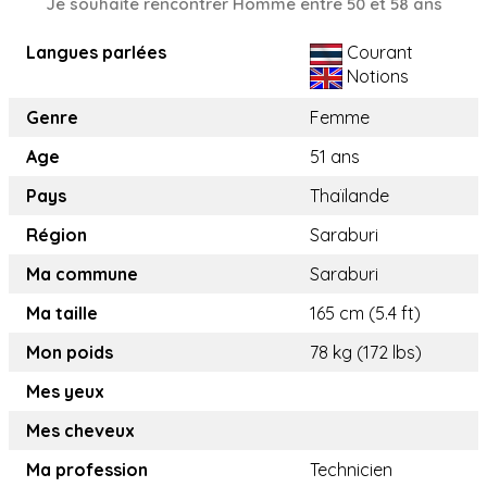
Je souhaite rencontrer Homme entre 50 et 58 ans
Langues parlées
Courant
Notions
Genre
Femme
Age
51 ans
Pays
Thaïlande
Région
Saraburi
Ma commune
Saraburi
Ma taille
165 cm (5.4 ft)
Mon poids
78 kg (172 lbs)
Mes yeux
Mes cheveux
Ma profession
Technicien