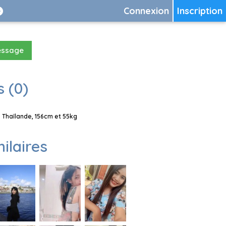
Connexion
Inscription
essage
 (0)
 Thaïlande, 156cm et 55kg
milaires