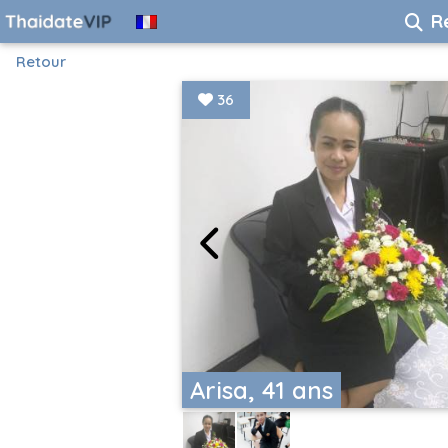
R
Retour
36
Arisa, 41 ans