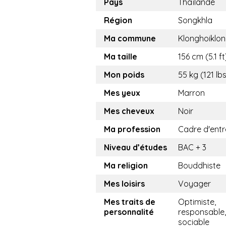
Pays
Thaïlande
Région
Songkhla
Ma commune
Klonghoiklo
Ma taille
156 cm (5.1 ft
Mon poids
55 kg (121 lb
Mes yeux
Marron
Mes cheveux
Noir
Ma profession
Cadre d'entr
Niveau d’études
BAC + 3
Ma religion
Bouddhiste
Mes loisirs
Voyager
Mes traits de
Optimiste,
personnalité
responsable,
sociable