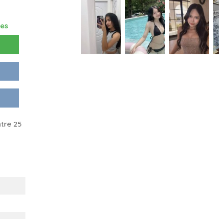
res
tre 25