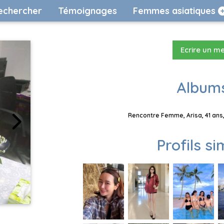
echercher
Témoignages
Femmes asiatiques
Ecrire un m
Albums
Rencontre Femme, Arisa, 41 ans,
Profils si