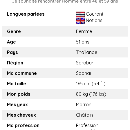
Je souhaite rencontrer Homme entre 48 et 59 ans
Langues parlées
Courant
Notions
Genre
Femme
Age
51 ans
Pays
Thaïlande
Région
Saraburi
Ma commune
Saohai
Ma taille
165 cm (5.4 ft)
Mon poids
80 kg (176 lbs)
Mes yeux
Marron
Mes cheveux
Châtain
Ma profession
Profession