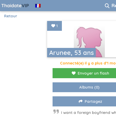
R
Retour
1
Arunee, 53 ans
Connecté(e) il y a plus d'1 mo
Envoyer un flash
Albums
(0)
Partagez
I want a foreign boyfriend wh