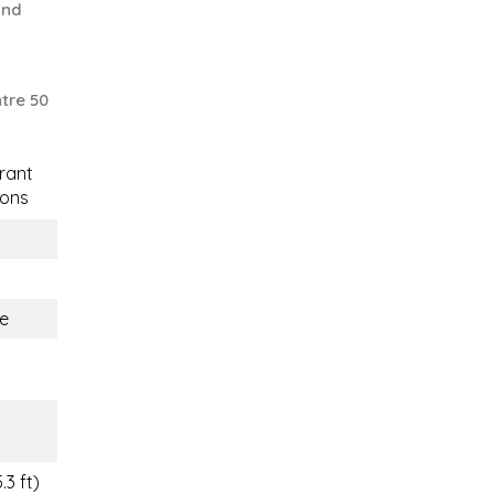
and
tre 50
rant
ons
e
.3 ft)