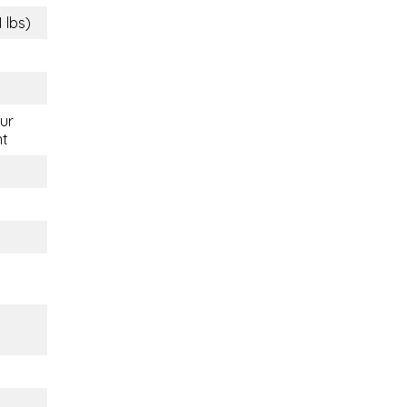
1 lbs)
eur
nt