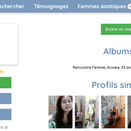
echercher
Témoignages
Femmes asiatiques
Ecrire un m
Albums
Rencontre Femme, Arunee, 53 ans
is
Profils si
o is