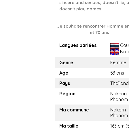
sincere and serious, doesn't lie, 
doesn't play games.
Je souhaite rencontrer Homme en
et 70 ans
Langues parlées
Cou
Noti
Genre
Femme
Age
53 ans
Pays
Thaïland
Région
Nakhon
Phanom
Ma commune
Nakorn
Phanom
Ma taille
163 cm (5