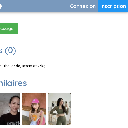
Connexion
Inscription
essage
 (0)
, Thaïlande, 163cm et 73kg
milaires