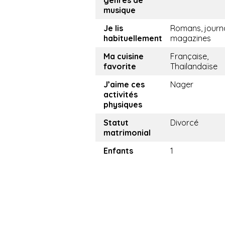
genres de
musique
Je lis
Romans, journ
habituellement
magazines
Ma cuisine
Française,
favorite
Thailandaïse
J’aime ces
Nager
activités
physiques
Statut
Divorcé
matrimonial
Enfants
1