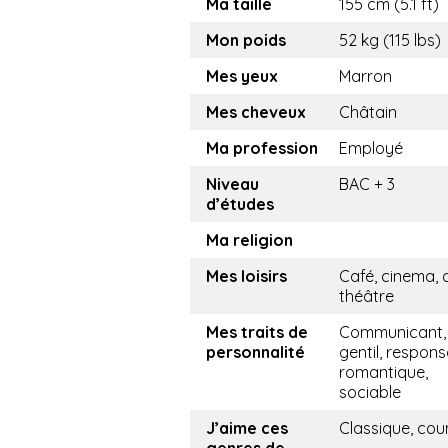
Ma taille
155 cm (5.1 ft)
Mon poids
52 kg (115 lbs)
Mes yeux
Marron
Mes cheveux
Châtain
Ma profession
Employé
Niveau
BAC + 3
d’études
Ma religion
Mes loisirs
Café, cinema, 
théâtre
Mes traits de
Communicant,
personnalité
gentil, respons
romantique,
sociable
J’aime ces
Classique, cou