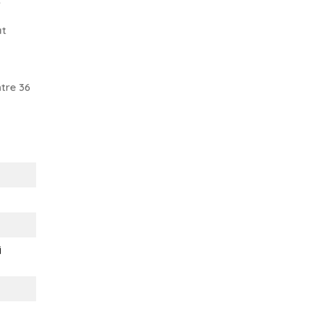
at
tre 36
i