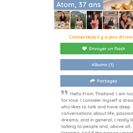
Atom, 37 ans
Connecté(e) il y a plus d'1 mo
Envoyer un flash
Albums
(1)
Partagez
Hello From Thailand. I am lo
for love. I consider myself a dre
who likes to talk and have deep
conversations about life, passion
dreams, and in general, I really l
talking to people and, above all,
listening. And if the person I mee