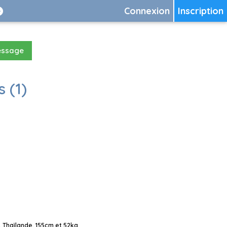
Connexion
Inscription
essage
 (1)
 Thaïlande, 155cm et 52kg