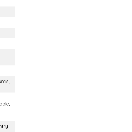
amis,
able,
ntry