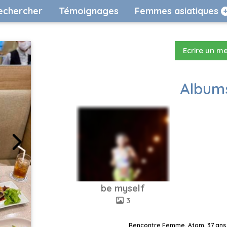
echercher
Témoignages
Femmes asiatiques
Ecrire un m
Albums
be myself
3
Rencontre Femme, Atom, 37 ans,