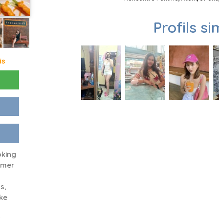
Profils si
is
oking
amer
s,
ike
t