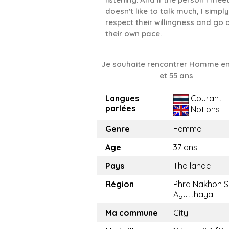
doesn't like to talk much, I simply
respect their willingness and go 
their own pace.
Je souhaite rencontrer Homme en
et 55 ans
Langues
Courant
parlées
Notions
Genre
Femme
Age
37 ans
Pays
Thaïlande
Région
Phra Nakhon S
Ayutthaya
Ma commune
City