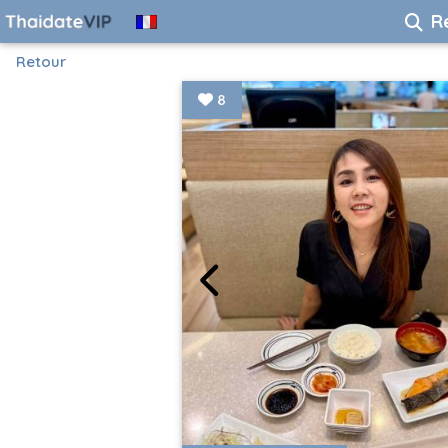
R
Retour
8