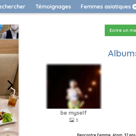
echercher
Témoignages
Femmes asiatiques
Ecrire un m
Albums
be myself
3
Rencontre Femme, Atom, 37 ans,