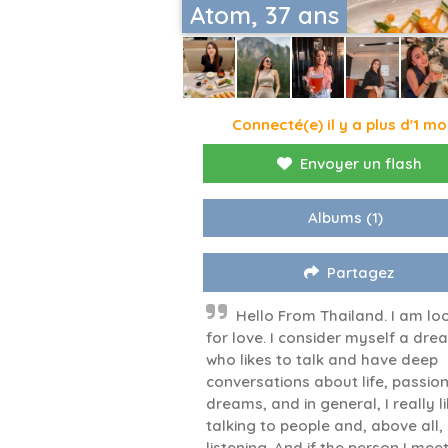
Atom, 37 ans
Connecté(e) il y a plus d'1 mo
Envoyer un flash
Albums
(1)
Partagez
Hello From Thailand. I am lo
for love. I consider myself a dre
who likes to talk and have deep
conversations about life, passion
dreams, and in general, I really l
talking to people and, above all,
listening. And if the person I mee