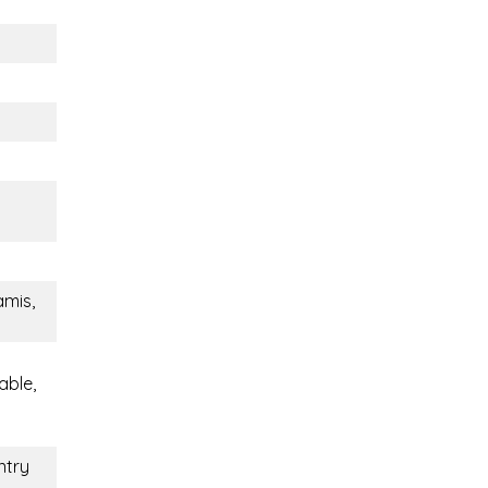
amis,
able,
ntry