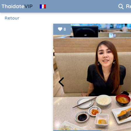
R
Retour
8