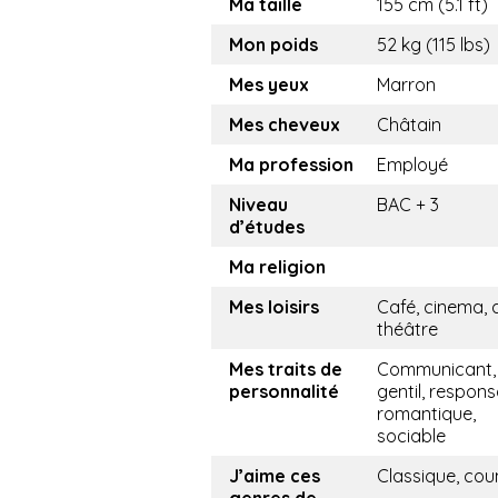
Ma taille
155 cm (5.1 ft)
Mon poids
52 kg (115 lbs)
Mes yeux
Marron
Mes cheveux
Châtain
Ma profession
Employé
Niveau
BAC + 3
d’études
Ma religion
Mes loisirs
Café, cinema, 
théâtre
Mes traits de
Communicant,
personnalité
gentil, respons
romantique,
sociable
J’aime ces
Classique, cou