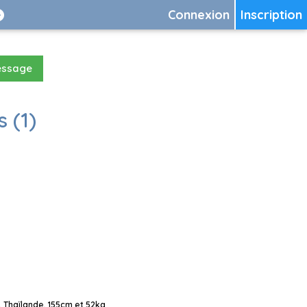
Connexion
Inscription
essage
 (1)
 Thaïlande, 155cm et 52kg