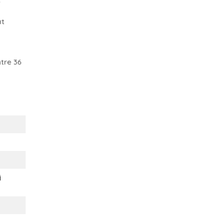
at
tre 36
i