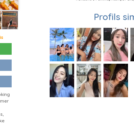
Profils si
is
oking
amer
s,
ike
t