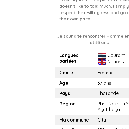
doesn't like to talk much, I simply
respect their willingness and go 
their own pace.
Je souhaite rencontrer Homme en
et 55 ans
Langues
Courant
parlées
Notions
Genre
Femme
Age
37 ans
Pays
Thaïlande
Région
Phra Nakhon S
Ayutthaya
Ma commune
City