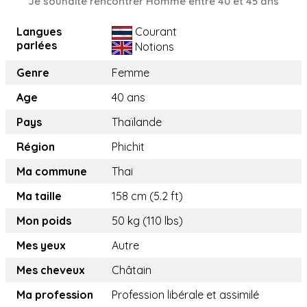
Je souhaite rencontrer Homme entre 40 et 45 ans
Langues
Courant
parlées
Notions
Genre
Femme
Age
40 ans
Pays
Thaïlande
Région
Phichit
Ma commune
Thai
Ma taille
158 cm (5.2 ft)
Mon poids
50 kg (110 lbs)
Mes yeux
Autre
Mes cheveux
Châtain
Ma profession
Profession libérale et assimilé