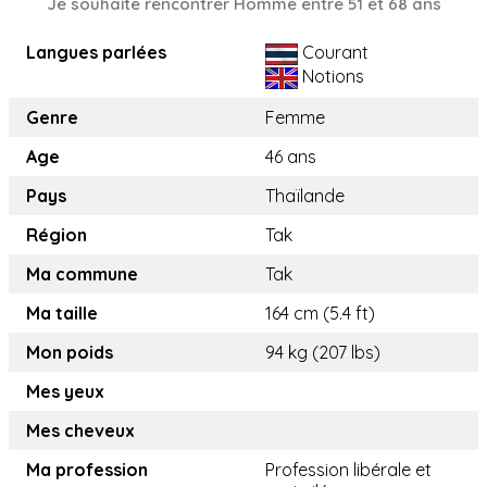
Je souhaite rencontrer Homme entre 51 et 68 ans
Langues parlées
Courant
Notions
Genre
Femme
Age
46 ans
Pays
Thaïlande
Région
Tak
Ma commune
Tak
Ma taille
164 cm (5.4 ft)
Mon poids
94 kg (207 lbs)
Mes yeux
Mes cheveux
Ma profession
Profession libérale et