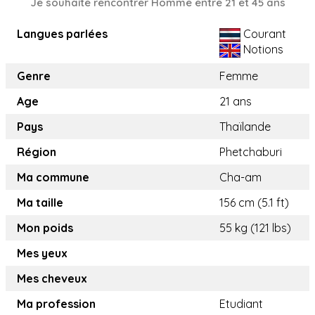
Je souhaite rencontrer Homme entre 21 et 45 ans
Langues parlées
Courant
Notions
Genre
Femme
Age
21 ans
Pays
Thaïlande
Région
Phetchaburi
Ma commune
Cha-am
Ma taille
156 cm (5.1 ft)
Mon poids
55 kg (121 lbs)
Mes yeux
Mes cheveux
Ma profession
Etudiant